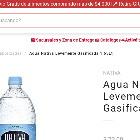
vío Gratis de alimentos comprando más de $4.000 |📍 Retiro G
cando?
TÉRMINOS MÁS BUSCADOS
🏪 Sucursales y Zona de Entrega
📖 Catalogos
☀️Activá 
1
.
carne carnicería
2
.
leche
aborizadas
Agua Nativa Levemente Gasificada 1.65Lt
3
.
queso
NATIVA
4
.
aceite
Agua N
5
.
pollo
Leveme
6
.
bondiola
Gasific
7
.
fideos
8
.
harina
9
.
arroz
$ 73,00