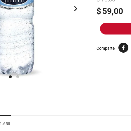
10
.
yerba
$
59,00
Comparte
1.65lt