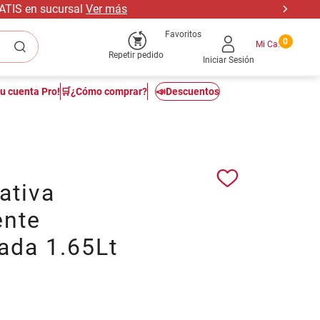
RATIS en sucursal
Ver más
Favoritos
0
Repetir pedido
Iniciar Sesión
tu cuenta Pro!
🛒¿Cómo comprar?
📣Descuentos
ativa
nte
ada 1.65Lt