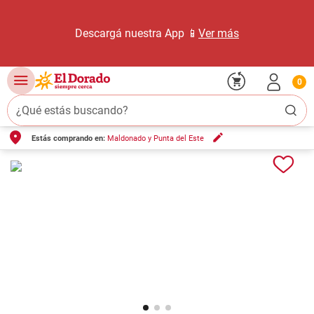
Descargá nuestra App 📱
Ver más
0
¿Qué estás buscando?
Estás comprando en:
Maldonado y Punta del Este
TÉRMINOS MÁS BUSCADOS
1
.
carne carnicería
2
.
leche
3
.
aceite
4
.
queso
5
.
pollo
6
.
bondiola
7
.
fideos