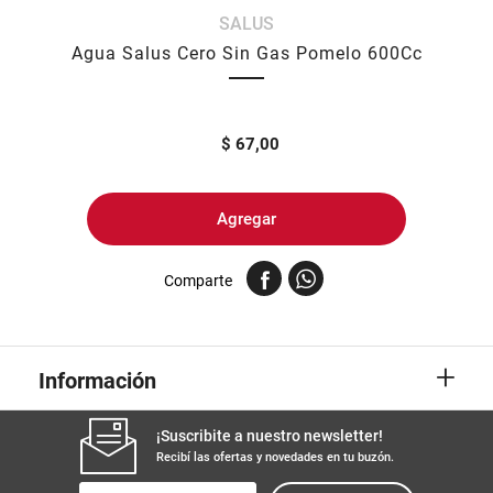
SALUS
8
.
arroz
Agua Salus Cero Sin Gas Pomelo 600Cc
9
.
harina
10
.
yerba
$
67,00
Agregar
Comparte
+
Información
¡Suscribite a nuestro newsletter!
Recibí las ofertas y novedades en tu buzón.