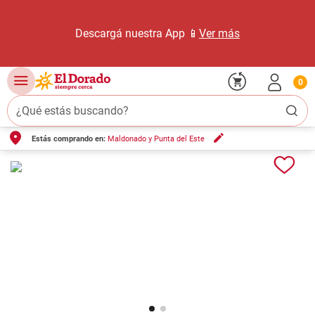
Descargá nuestra App 📱
Ver más
0
¿Qué estás buscando?
Estás comprando en:
Maldonado y Punta del Este
TÉRMINOS MÁS BUSCADOS
1
.
carne carnicería
2
.
leche
3
.
aceite
4
.
queso
5
.
pollo
6
.
bondiola
7
.
fideos