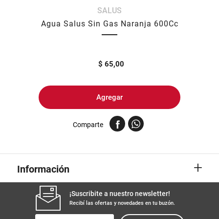
SALUS
8
.
yerba
Agua Salus Sin Gas Naranja 600Cc
9
.
harina
10
.
arroz
$
65,00
Agregar
Comparte
+
Información
¡Suscribite a nuestro newsletter!
Recibí las ofertas y novedades en tu buzón.