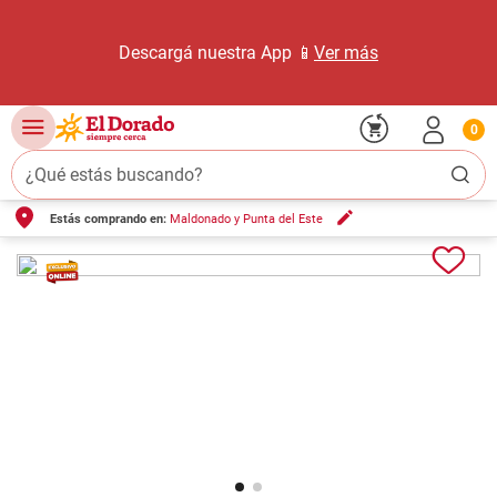
Descargá nuestra App 📱
Ver más
0
¿Qué estás buscando?
Estás comprando en:
Maldonado y Punta del Este
TÉRMINOS MÁS BUSCADOS
1
.
carne carnicería
2
.
leche
3
.
aceite
4
.
queso
5
.
pollo
6
.
bondiola
7
.
fideos