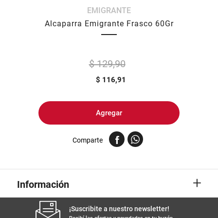
EMIGRANTE
8
.
yerba
Alcaparra Emigrante Frasco 60Gr
9
.
arroz
10
.
harina
$ 129,90
$
116,91
Agregar
Comparte
+
Información
¡Suscribite a nuestro newsletter!