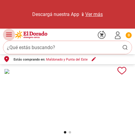
Descargá nuestra App 📱
Ver más
0
¿Qué estás buscando?
Estás comprando en:
Maldonado y Punta del Este
TÉRMINOS MÁS BUSCADOS
1
.
carne carnicería
2
.
leche
3
.
aceite
4
.
queso
5
.
pollo
6
.
bondiola
7
.
fideos