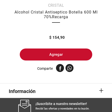
CRISTAL
8
.
arroz
Alcohol Cristal Antiseptico Botella 600 Ml
9
.
harina
70%Recarga
10
.
yerba
$
154,90
Agregar
Comparte
+
Información
¡Suscribite a nuestro newsletter!
Recibí las ofertas y novedades en tu buzón.