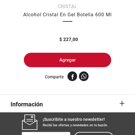
CRISTAL
8
.
yerba
Alcohol Cristal En Gel Botella 600 Ml
9
.
arroz
10
.
harina
$
227,00
Agregar
Comparte
+
Información
¡Suscribite a nuestro newsletter!
Recibí las ofertas y novedades en tu buzón.