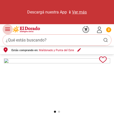
Descargá nuestra App 📱
Ver más
0
¿Qué estás buscando?
Estás comprando en:
Maldonado y Punta del Este
TÉRMINOS MÁS BUSCADOS
1
.
carne carnicería
2
.
leche
3
.
aceite
4
.
queso
5
.
pollo
6
.
bondiola
7
.
fideos