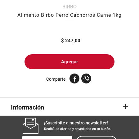
BIRBO
8
.
arroz
Alimento Birbo Perro Cachorros Carne 1kg
9
.
harina
10
.
yerba
$
247,00
Agregar
Comparte
+
Información
¡Suscribite a nuestro newsletter!
Recibí las ofertas y novedades en tu buzón.