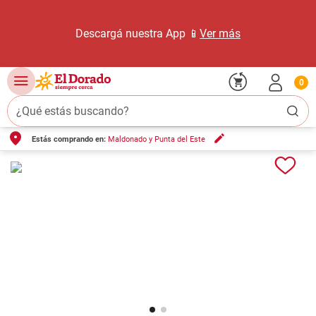
Descargá nuestra App 📱
Ver más
0
¿Qué estás buscando?
Estás comprando en:
Maldonado y Punta del Este
TÉRMINOS MÁS BUSCADOS
1
.
carne carnicería
2
.
leche
3
.
aceite
4
.
queso
5
.
pollo
6
.
bondiola
7
.
fideos