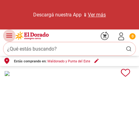
Descargá nuestra App 📱
Ver más
0
¿Qué estás buscando?
Estás comprando en:
Maldonado y Punta del Este
TÉRMINOS MÁS BUSCADOS
1
.
carne carnicería
2
.
leche
3
.
aceite
4
.
queso
5
.
bondiola
6
.
pollo
7
.
yerba