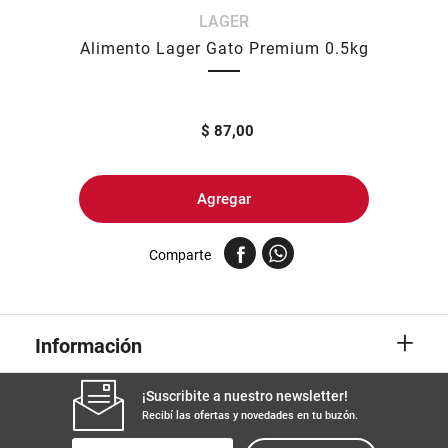
LAGER
8
.
fideos
Alimento Lager Gato Premium 0.5kg
9
.
arroz
10
.
harina
$
87,00
Agregar
Comparte
+
Información
¡Suscribite a nuestro newsletter!
Recibí las ofertas y novedades en tu buzón.