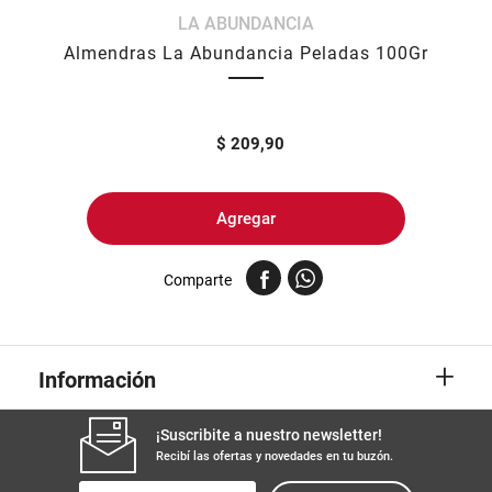
LA ABUNDANCIA
8
.
yerba
Almendras La Abundancia Peladas 100Gr
9
.
arroz
10
.
harina
$
209,90
Agregar
Comparte
+
Información
¡Suscribite a nuestro newsletter!
Recibí las ofertas y novedades en tu buzón.