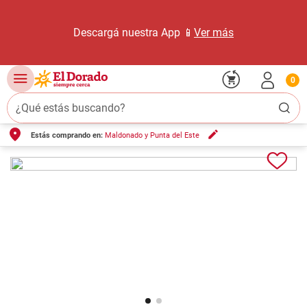
Descargá nuestra App 📱
Ver más
0
¿Qué estás buscando?
Estás comprando en:
Maldonado y Punta del Este
TÉRMINOS MÁS BUSCADOS
1
.
carne carnicería
2
.
leche
3
.
aceite
4
.
queso
5
.
pollo
6
.
bondiola
7
.
fideos