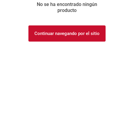
No se ha encontrado ningún
8
.
yerba
producto
9
.
harina
10
.
arroz
Continuar navegando por el sitio