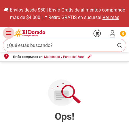
🚚 Envios desde $50 | Envío Gratis de alimentos comprando
más de $4.000 |📍 Retiro GRATIS en sucursal
Ver más
0
¿Qué estás buscando?
Estás comprando en:
Maldonado y Punta del Este
TÉRMINOS MÁS BUSCADOS
1
.
carne carnicería
2
.
leche
3
.
aceite
4
.
queso
5
.
pollo
6
.
bondiola
7
.
fideos