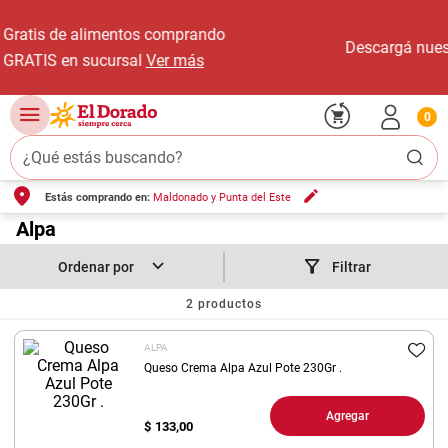
Descargá nuestra App 📱
Ver más
0
¿Qué estás buscando?
Estás comprando en:
Maldonado y Punta del Este
TÉRMINOS MÁS BUSCADOS
1
.
Alpa
carne carnicería
2
.
leche
Filtrar
3
.
aceite
2
productos
4
.
queso
ALPA
5
.
pollo
Queso Crema Alpa Azul Pote 230Gr .
6
.
bondiola
Agregar
$
133,00
7
.
fideos