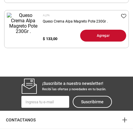
8
.
arroz
ALPA
9
.
harina
Queso Crema Alpa Magreto Pote 230Gr .
10
.
yerba
Agregar
$
133,00
¡Suscribite a nuestro newsletter!
Recibí las ofertas y novedades en tu buzón.
Suscribirme
+
CONTACTANOS