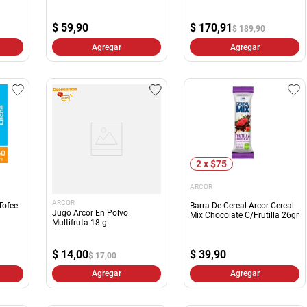
$
170,91
$
59,90
$ 189,90
Agregar
Agregar
2 x $75
ARCOR
ARCOR
Tofee
Barra De Cereal Arcor Cereal
Jugo Arcor En Polvo
Mix Chocolate C/Frutilla 26gr
Multifruta 18 g
$
39,90
$
14,00
$ 17,00
Agregar
Agregar