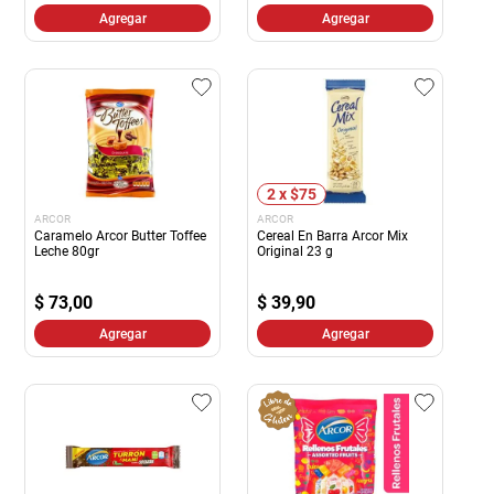
Agregar
Agregar
2 x $75
ARCOR
ARCOR
Caramelo Arcor Butter Toffee
Cereal En Barra Arcor Mix
Leche 80gr
Original 23 g
$
73,00
$
39,90
Agregar
Agregar