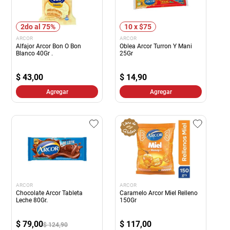
2do al 75%
10 x $75
ARCOR
ARCOR
Alfajor Arcor Bon O Bon
Oblea Arcor Turron Y Mani
Blanco 40Gr .
25Gr
$
43,00
$
14,90
Agregar
Agregar
ARCOR
ARCOR
Chocolate Arcor Tableta
Caramelo Arcor Miel Relleno
Leche 80Gr.
150Gr
$
79,00
$
117,00
$ 124,90