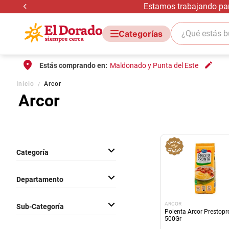
Estamos trabajando para
¿Qué estás bus
Estás comprando en:
Maldonado y Punta del Este
Inicio
Arcor
Arcor
Categoría
Almacen
Departamento
Golosinas
Bebidas Sin Alcohol
Comestibles
ARCOR
Sub-Categoría
Congelados
Bebidas
Polenta Arcor Prestopr
500Gr
Galletas