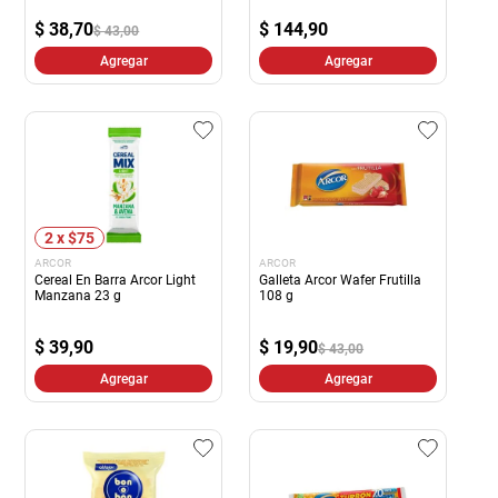
$
38,70
$
144,90
$ 43,00
Agregar
Agregar
2 x $75
ARCOR
ARCOR
Cereal En Barra Arcor Light
Galleta Arcor Wafer Frutilla
Manzana 23 g
108 g
$
39,90
$
19,90
$ 43,00
Agregar
Agregar