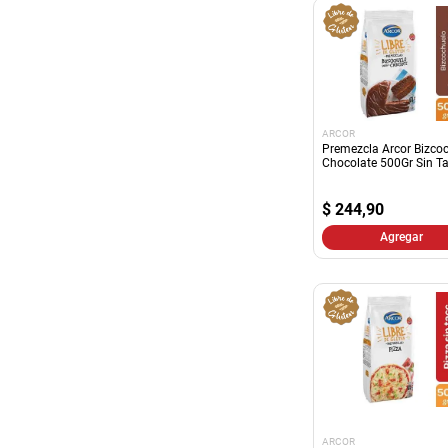
ARCOR
Premezcla Arcor Bizco
Chocolate 500Gr Sin T
$
244,90
Agregar
ARCOR