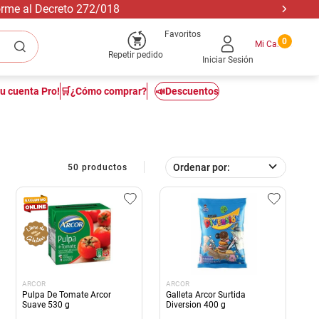
forme al Decreto 272/018
Favoritos
0
Repetir pedido
Iniciar Sesión
tu cuenta Pro!
🛒¿Cómo comprar?
📣Descuentos
Ordenar por
50
productos
ARCOR
ARCOR
Pulpa De Tomate Arcor
Galleta Arcor Surtida
Suave 530 g
Diversion 400 g