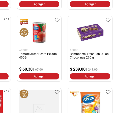
Agregar
Agregar
ARCOR
ARCOR
Tomate Arcor Perita Pelado
Bombonera Arcor Bon O Bon
400Gr
Chocolinas 270 g
$
60,30
$
239,00
$ 67,00
$ 249,00
Agregar
Agregar