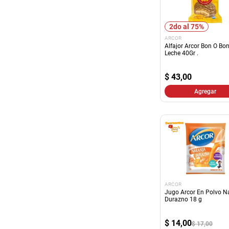
2do al 75%
ARCOR
Alfajor Arcor Bon O Bo
Leche 40Gr .
$
43,00
Agregar
ARCOR
Jugo Arcor En Polvo N
Durazno 18 g
$
14,00
$ 17,00