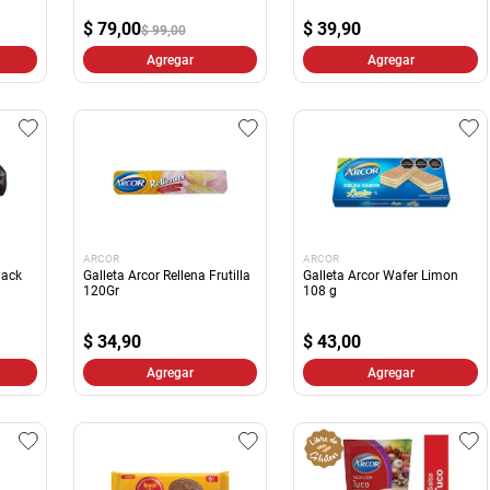
10
.
harina
$
79,00
$
39,90
$ 99,00
Agregar
Agregar
ARCOR
ARCOR
lack
Galleta Arcor Rellena Frutilla
Galleta Arcor Wafer Limon
120Gr
108 g
$
34,90
$
43,00
Agregar
Agregar