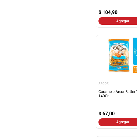
$
104,90
Agregar
ARCOR
Caramelo Arcor Butter 
140Gr
$
67,00
Agregar