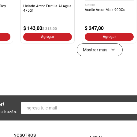
ARCOR
 Doy
Helado Arcor Frutilla Al Agua
Aceite Arcor Maiz 900Cc
475gr
$
143,00
$
247,00
$ 313,00
Agregar
Agregar
Mostrar más
r!
tu buzón.
NOSOTROS