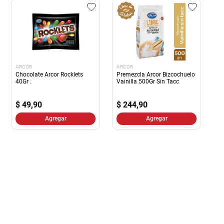
ARCOR
ARCOR
Chocolate Arcor Rocklets
Premezcla Arcor Bizcochuelo
40Gr .
Vainilla 500Gr Sin Tacc
$
49,90
$
244,90
Agregar
Agregar