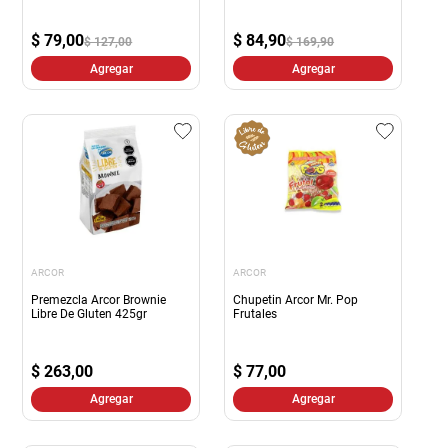
$
79,00
$
84,90
$ 127,00
$ 169,90
Agregar
Agregar
ARCOR
ARCOR
Premezcla Arcor Brownie
Chupetin Arcor Mr. Pop
Libre De Gluten 425gr
Frutales
$
263,00
$
77,00
Agregar
Agregar