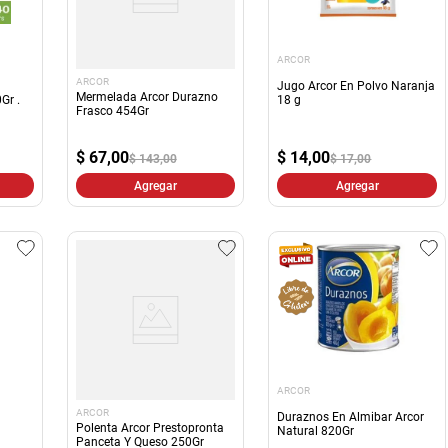
ARCOR
ARCOR
Jugo Arcor En Polvo Naranja
Mermelada Arcor Durazno
Gr .
18 g
Frasco 454Gr
$
14,00
$
67,00
$ 17,00
$ 143,00
Agregar
Agregar
ARCOR
ARCOR
Duraznos En Almibar Arcor
Polenta Arcor Prestopronta
Natural 820Gr
Panceta Y Queso 250Gr