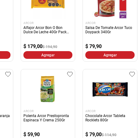
ARCOR
ARCOR
n
Alfajor Arcor Bon O Bon
Salsa De Tomate Arcor Tuco
Dulce De Leche 40Gr Pack
Doypack 340Gr
6Un
$
179,00
$
79,90
$ 194,90
Agregar
Agregar
ARCOR
ARCOR
aranja
Polenta Arcor Prestopronta
Chocolate Arcor Tableta
Espinaca Y Crema 250Gr
Rocklets 80Gr
$
59,90
$
79,00
$ 114,90