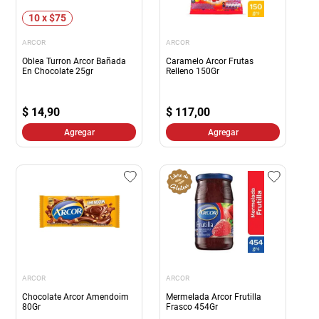
10 x $75
ARCOR
ARCOR
Oblea Turron Arcor Bañada
Caramelo Arcor Frutas
En Chocolate 25gr
Relleno 150Gr
$
14,90
$
117,00
Agregar
Agregar
ARCOR
ARCOR
Chocolate Arcor Amendoim
Mermelada Arcor Frutilla
80Gr
Frasco 454Gr