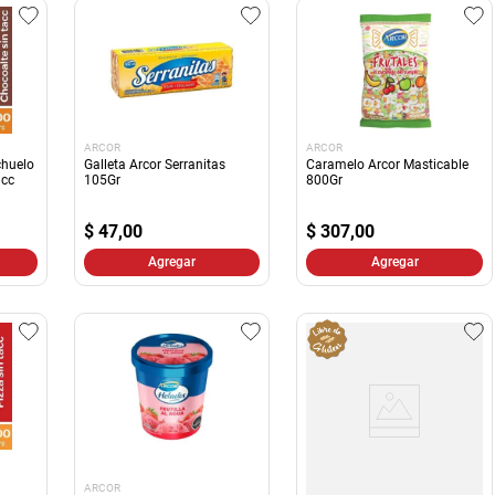
ARCOR
ARCOR
chuelo
Galleta Arcor Serranitas
Caramelo Arcor Masticable
acc
105Gr
800Gr
$
47,00
$
307,00
Agregar
Agregar
ARCOR