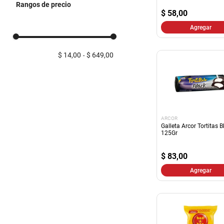
Rangos de precio
Caramelos
$
58,00
Jugos y Jugos en Polvo
Agregar
Harinas
Chocolates
$ 14,00
$ 649,00
Postres a Preparar
Cereales barra
Bombones
Alfajores
Salsas Preparadas
Mostrar 7 más
ARCOR
Galleta Arcor Tortitas B
125Gr
$
83,00
Agregar