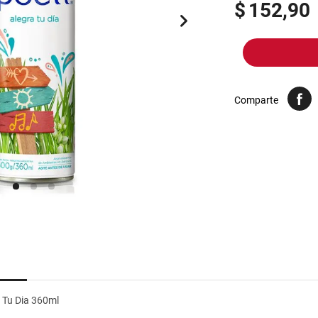
10
.
harina
$
152,90
Comparte
 Tu Dia 360ml