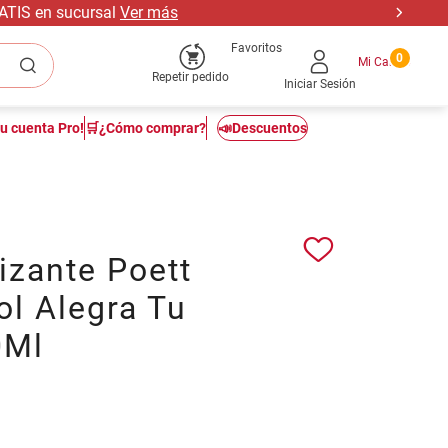
RATIS en sucursal
Ver más
Favoritos
0
Repetir pedido
Iniciar Sesión
tu cuenta Pro!
🛒¿Cómo comprar?
📣Descuentos
izante Poett
ol Alegra Tu
0Ml