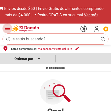
s de alimentos comprando
Descargá nuestra Ap
IS en sucursal
Ver más
0
¿Qué estás buscando?
Estás comprando en:
Maldonado y Punta del Este
TÉRMINOS MÁS BUSCADOS
1
.
carne carnicería
2
.
leche
0
productos
3
.
aceite
4
.
queso
5
.
pollo
6
.
bondiola
7
.
fideos