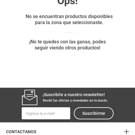
8
.
yerba
9
.
harina
10
.
arroz
¡Suscribite a nuestro newsletter!
Recibí las ofertas y novedades en tu buzón.
Suscribirme
+
CONTACTANOS