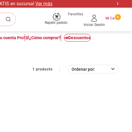
RATIS en sucursal
Ver más
Favoritos
0
Repetir pedido
Iniciar Sesión
tu cuenta Pro!
🛒¿Cómo comprar?
📣Descuentos
Ordenar por
1
producto