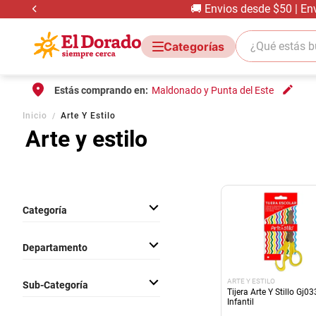
🚚 Envios desde $50 | En
¿Qué estás bus
Estás comprando en:
Maldonado y Punta del Este
Inicio
Arte Y Estilo
Arte y estilo
Categoría
Art. Escolares
Departamento
Temporada Y Festivos
ARTE Y ESTILO
Sub-Categoría
Tijera Arte Y Stillo Gj0
Infantil
Varios Art. Escolares