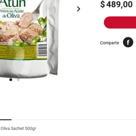
10
.
arroz
$
489,00
Comparte
 Oliva Sachet 500gr