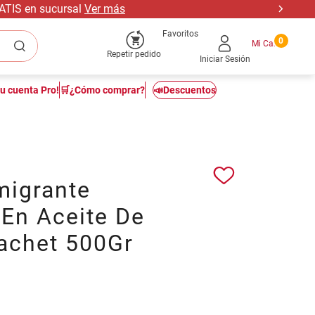
RATIS en sucursal
Ver más
Favoritos
0
Repetir pedido
Iniciar Sesión
tu cuenta Pro!
🛒¿Cómo comprar?
📣Descuentos
migrante
 En Aceite De
Sachet 500Gr