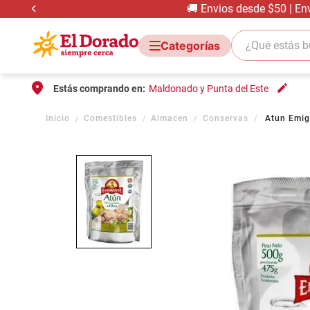
🚚 Envios desde $50 | En
¿Qué estás bus
Estás comprando en:
Maldonado y Punta del Este
Comestibles
Almacen
Conservas
Atun Emig