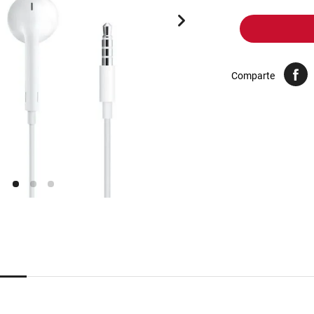
10
.
yerba
Comparte