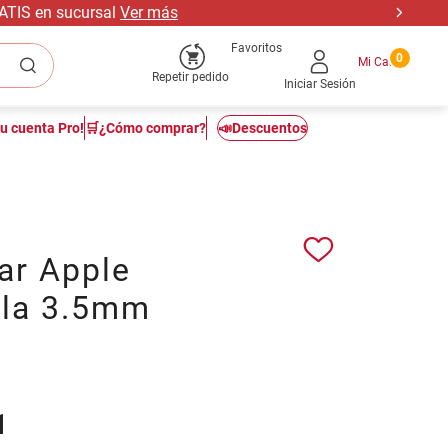
RATIS en sucursal
Ver más
Favoritos
0
Repetir pedido
Iniciar Sesión
tu cuenta Pro!
🛒¿Cómo comprar?
📣Descuentos
ar Apple
la 3.5mm
1