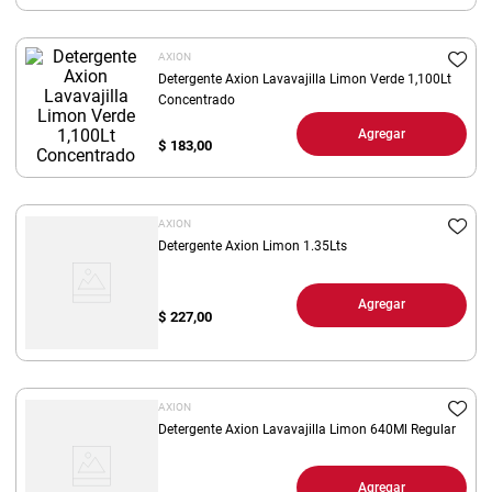
8
.
arroz
AXION
9
.
harina
Detergente Axion Lavavajilla Limon Verde 1,100Lt
10
.
Concentrado
fideos
Agregar
$
183,00
AXION
Detergente Axion Limon 1.35Lts
Agregar
$
227,00
AXION
Detergente Axion Lavavajilla Limon 640Ml Regular
Agregar