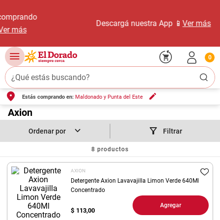
Descargá nuestra App 📱
Ver más
0
¿Qué estás buscando?
Estás comprando en:
Maldonado y Punta del Este
TÉRMINOS MÁS BUSCADOS
1
.
Axion
carne carnicería
2
.
leche
Filtrar
3
.
aceite
8
productos
4
.
queso
AXION
5
.
bondiola
Detergente Axion Lavavajilla Limon Verde 640Ml
Concentrado
6
.
yerba
Agregar
$
113,00
7
.
pollo