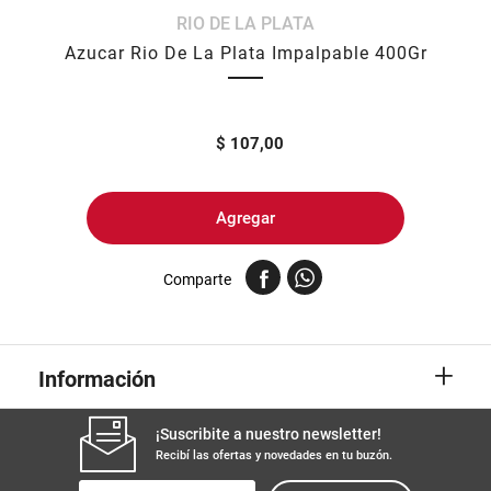
RIO DE LA PLATA
8
.
yerba
Azucar Rio De La Plata Impalpable 400Gr
9
.
harina
10
.
arroz
$
107,00
Agregar
Comparte
+
Información
¡Suscribite a nuestro newsletter!
Recibí las ofertas y novedades en tu buzón.