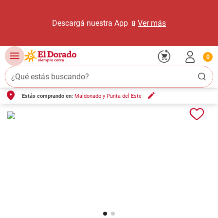
Descargá nuestra App 📱
Ver más
0
¿Qué estás buscando?
Estás comprando en:
Maldonado y Punta del Este
TÉRMINOS MÁS BUSCADOS
1
.
carne carnicería
2
.
leche
3
.
aceite
4
.
queso
5
.
pollo
6
.
bondiola
7
.
fideos