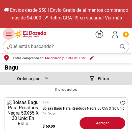
🚚 Envios desde $50 | Envío Gratis de alimentos comprando
más de $4.000 |📍 Retiro GRATIS en sucursal
Ver más
0
¿Qué estás buscando?
Estás comprando en:
Maldonado y Punta del Este
TÉRMINOS MÁS BUSCADOS
1
.
Bagu
carne carnicería
2
.
leche
Filtrar
3
.
aceite
3
productos
4
.
queso
BAGU
5
.
pollo
Bolsas Bagu Para Residuos Negra 50X55 X 30 Unid
En Rollo
6
.
bondiola
Agregar
$
69,90
7
.
fideos