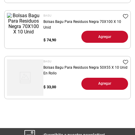
8
.
arroz
BAGU
9
.
harina
Bolsas Bagu Para Residuos Negra 70X100 X 10
10
.
Unid
yerba
Agregar
$
74,90
BAGU
Bolsas Bagu Para Residuos Negra 50X55 X 10 Unid
En Rollo
Agregar
$
33,00
¡Suscribite a nuestro newsletter!