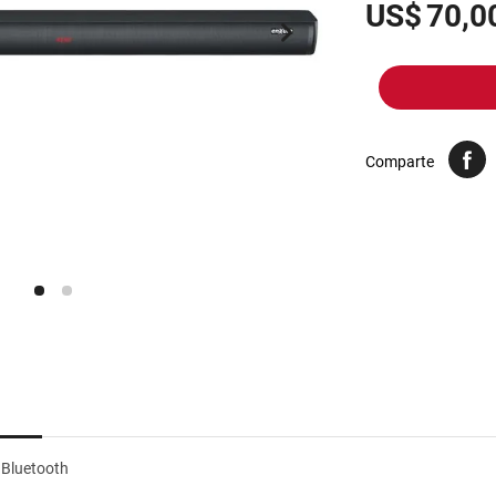
10
.
harina
US$
70,0
Comparte
 Bluetooth