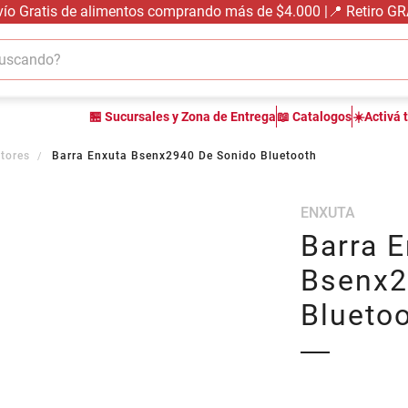
vío Gratis de alimentos comprando más de $4.000 |📍 Retiro G
cando?
TÉRMINOS MÁS BUSCADOS
🏪 Sucursales y Zona de Entrega
📖 Catalogos
☀️Activá 
1
.
carne carnicería
2
.
leche
tores
Barra Enxuta Bsenx2940 De Sonido Bluetooth
3
.
aceite
ENXUTA
4
.
queso
Barra 
5
.
bondiola
Bsenx2
6
.
pollo
Blueto
7
.
yerba
8
.
fideos
9
.
arroz