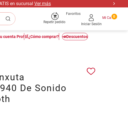
RATIS en sucursal
Ver más
Favoritos
0
Repetir pedido
Iniciar Sesión
tu cuenta Pro!
🛒¿Cómo comprar?
📣Descuentos
Enxuta
940 De Sonido
oth