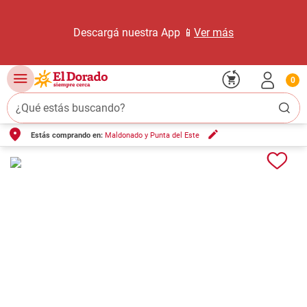
Descargá nuestra App 📱
Ver más
0
¿Qué estás buscando?
Estás comprando en:
Maldonado y Punta del Este
TÉRMINOS MÁS BUSCADOS
1
.
carne carnicería
2
.
leche
3
.
aceite
4
.
queso
5
.
pollo
6
.
bondiola
7
.
fideos