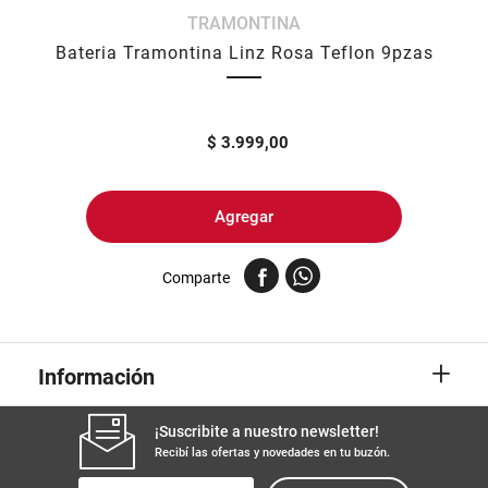
TRAMONTINA
8
.
yerba
Bateria Tramontina Linz Rosa Teflon 9pzas
9
.
harina
10
.
arroz
$
3.999,00
Agregar
Comparte
+
Información
¡Suscribite a nuestro newsletter!
Recibí las ofertas y novedades en tu buzón.