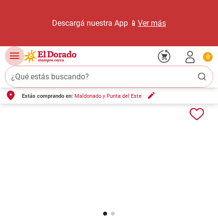
Descargá nuestra App 📱
Ver más
0
¿Qué estás buscando?
Estás comprando en:
Maldonado y Punta del Este
TÉRMINOS MÁS BUSCADOS
1
.
carne carnicería
2
.
leche
3
.
aceite
4
.
queso
5
.
pollo
6
.
bondiola
7
.
fideos