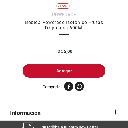
2x$90
8
.
yerba
POWERADE
9
.
harina
Bebida Powerade Isotonico Frutas
10
.
arroz
Tropicales 600Ml
$
55,00
Agregar
Comparte
+
Información
¡Suscribite a nuestro newsletter!