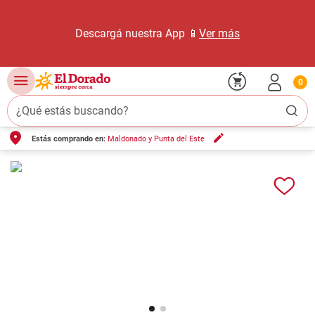
Descargá nuestra App 📱
Ver más
0
¿Qué estás buscando?
Estás comprando en:
Maldonado y Punta del Este
TÉRMINOS MÁS BUSCADOS
1
.
carne carnicería
2
.
leche
3
.
aceite
4
.
queso
5
.
pollo
6
.
bondiola
7
.
fideos