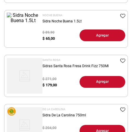
8
.
yerba
NOCHE BUENA
9
.
arroz
Sidra Noche Buena 1.5Lt
10
.
harina
$ 89,90
Agregar
$
65,00
SANTA ROSA
Sidras Santa Rosa Fresa Drink Fizz 750Ml
$ 271,00
Agregar
$
179,00
DE LA CAROLINA
Sidra De La Carolina 750ml
$ 204,00
Agregar