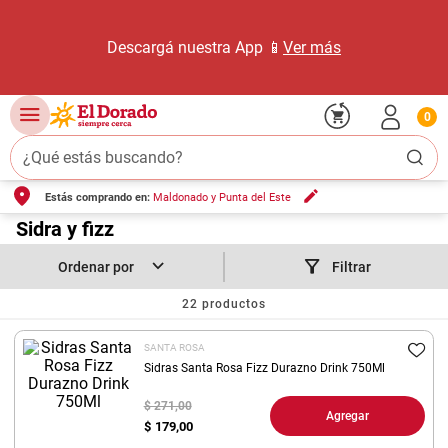
Descargá nuestra App 📱
Ver más
0
¿Qué estás buscando?
Estás comprando en:
Maldonado y Punta del Este
TÉRMINOS MÁS BUSCADOS
1
.
Sidra y fizz
carne carnicería
2
.
leche
Filtrar
3
.
aceite
22
productos
4
.
queso
SANTA ROSA
5
.
pollo
Sidras Santa Rosa Fizz Durazno Drink 750Ml
6
.
bondiola
$ 271,00
Agregar
$
179,00
7
.
fideos