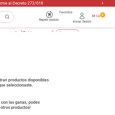
forme al Decreto 272/018
Favoritos
0
Repetir pedido
Iniciar Sesión
tu cuenta Pro!
🛒¿Cómo comprar?
📣Descuentos
Ordenar por
0
productos