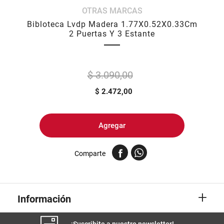
OTRAS MARCAS
8
.
yerba
Bibloteca Lvdp Madera 1.77X0.52X0.33Cm
9
.
harina
2 Puertas Y 3 Estante
10
.
arroz
$ 3.090,00
$
2.472,00
Agregar
Comparte
+
Información
¡Suscribite a nuestro newsletter!