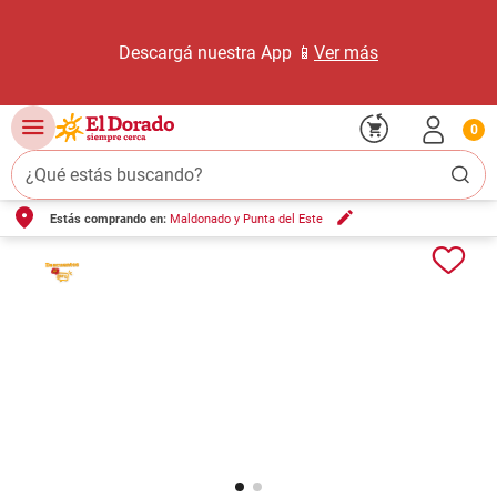
Descargá nuestra App 📱
Ver más
0
¿Qué estás buscando?
Estás comprando en:
Maldonado y Punta del Este
TÉRMINOS MÁS BUSCADOS
1
.
carne carnicería
2
.
leche
3
.
aceite
4
.
queso
5
.
pollo
6
.
bondiola
7
.
fideos