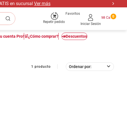
RATIS en sucursal
Ver más
Favoritos
0
Repetir pedido
Iniciar Sesión
tu cuenta Pro!
🛒¿Cómo comprar?
📣Descuentos
Ordenar por
1
producto