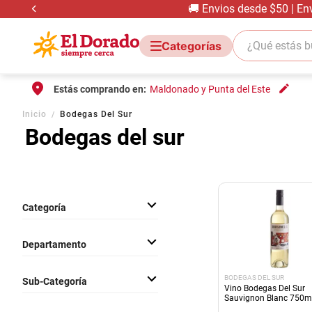
🚚 Envios desde $50 | En
¿Qué estás bus
Estás comprando en:
Maldonado y Punta del Este
Inicio
Bodegas Del Sur
Bodegas del sur
Categoría
Bebidas Con Alcohol
Departamento
Bebidas
BODEGAS DEL SUR
Sub-Categoría
Vino Bodegas Del Sur
Sauvignon Blanc 750m
Vinos