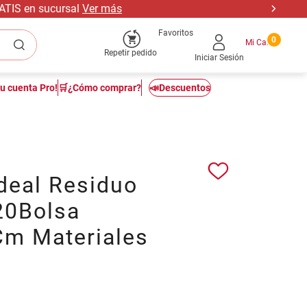
RATIS en sucursal
Ver más
Favoritos
0
Repetir pedido
Iniciar Sesión
tu cuenta Pro!
🛒¿Cómo comprar?
📣Descuentos
deal Residuo
20Bolsa
m Materiales