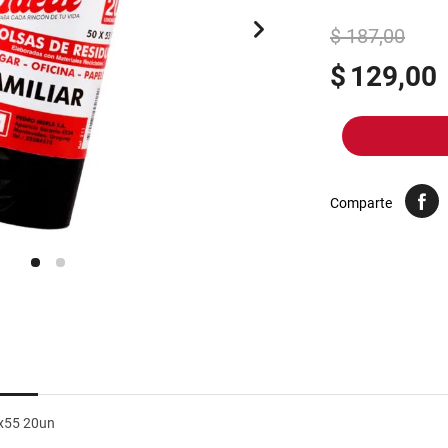
10
.
harina
$ 187,00
$
129,00
Comparte
0x55 20un