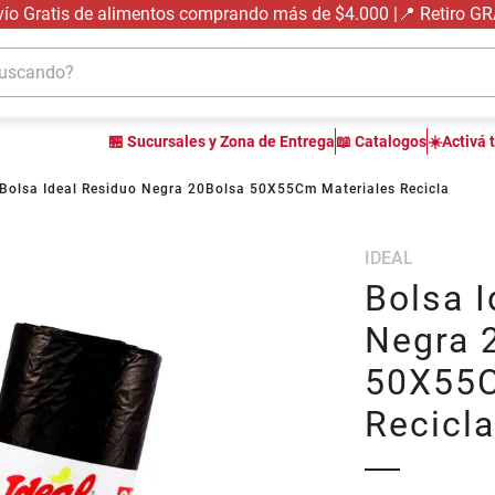
vío Gratis de alimentos comprando más de $4.000 |📍 Retiro G
cando?
TÉRMINOS MÁS BUSCADOS
🏪 Sucursales y Zona de Entrega
📖 Catalogos
☀️Activá 
1
.
carne carnicería
2
.
leche
Bolsa Ideal Residuo Negra 20Bolsa 50X55Cm Materiales Recicla
3
.
aceite
IDEAL
4
.
queso
Bolsa I
5
.
pollo
Negra 
6
.
bondiola
50X55C
7
.
fideos
Recicla
8
.
yerba
9
.
arroz