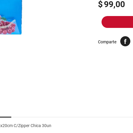
10
.
harina
$
99,00
Comparte
x20cm C/Zipper Chica 30un