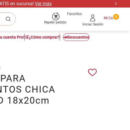
RATIS en sucursal
Ver más
Favoritos
0
Repetir pedido
Iniciar Sesión
tu cuenta Pro!
🛒¿Cómo comprar?
📣Descuentos
S
 PARA
NTOS CHICA
D 18x20cm