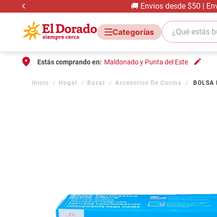
🚚 Envios desde $50 | En
¿Qué estás bus
Estás comprando en:
Maldonado y Punta del Este
Hogar
Bazar
Accesorios De Cocina
BOLSA 