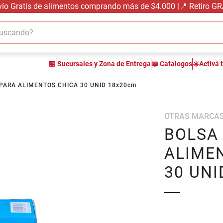
vío Gratis de alimentos comprando más de $4.000 |📍 Retiro G
cando?
TÉRMINOS MÁS BUSCADOS
🏪 Sucursales y Zona de Entrega
📖 Catalogos
☀️Activá 
1
.
carne carnicería
2
.
leche
PARA ALIMENTOS CHICA 30 UNID 18x20cm
3
.
aceite
OTRAS MARCA
4
.
queso
BOLSA
5
.
bondiola
ALIME
6
.
pollo
30 UNI
7
.
yerba
8
.
fideos
9
.
arroz