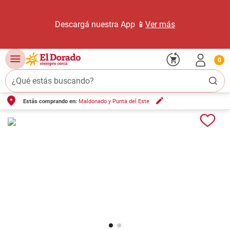
Descargá nuestra App 📱
Ver más
0
¿Qué estás buscando?
Estás comprando en:
Maldonado y Punta del Este
TÉRMINOS MÁS BUSCADOS
1
.
carne carnicería
2
.
leche
3
.
aceite
4
.
queso
5
.
bondiola
6
.
pollo
7
.
yerba