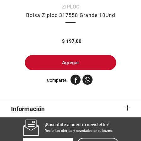
ZIPLOC
8
.
fideos
Bolsa Ziploc 317558 Grande 10Und
9
.
arroz
10
.
harina
$
197,00
Agregar
Comparte
+
Información
¡Suscribite a nuestro newsletter!
Recibí las ofertas y novedades en tu buzón.