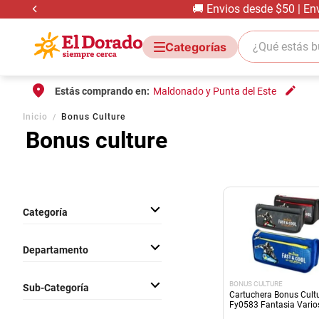
🚚 Envios desde $50 | En
¿Qué estás bus
Estás comprando en:
Maldonado y Punta del Este
Inicio
Bonus Culture
Bonus culture
Categoría
Art. Escolares
Departamento
Temporada Y Festivos
BONUS CULTURE
Sub-Categoría
Cartuchera Bonus Cult
Fy0583 Fantasia Vario
Diseños
Cartucheras