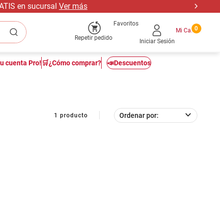
RATIS en sucursal
Ver más
Favoritos
0
Repetir pedido
Iniciar Sesión
tu cuenta Pro!
🛒¿Cómo comprar?
📣Descuentos
Ordenar por
1
producto