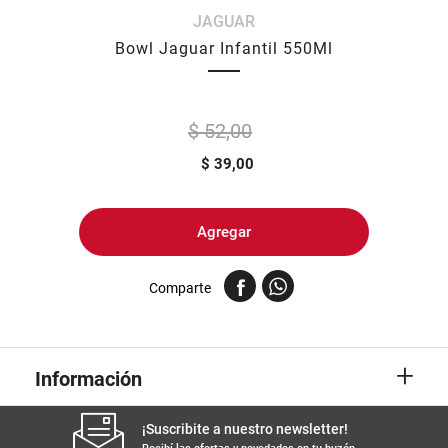
JAGUAR
8
.
yerba
Bowl Jaguar Infantil 550Ml
9
.
arroz
10
.
harina
$ 52,00
$
39,00
Agregar
Comparte
+
Información
¡Suscribite a nuestro newsletter!