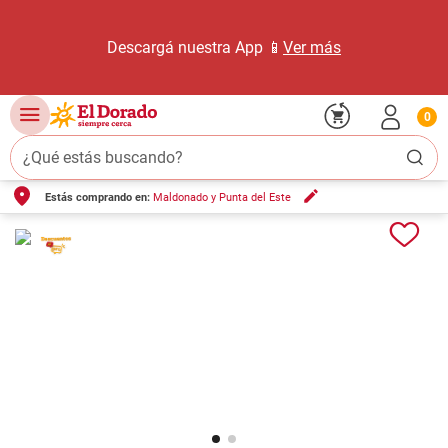
Descargá nuestra App 📱
Ver más
0
¿Qué estás buscando?
Estás comprando en:
Maldonado y Punta del Este
TÉRMINOS MÁS BUSCADOS
1
.
carne carnicería
2
.
leche
3
.
aceite
4
.
queso
5
.
pollo
6
.
bondiola
7
.
fideos