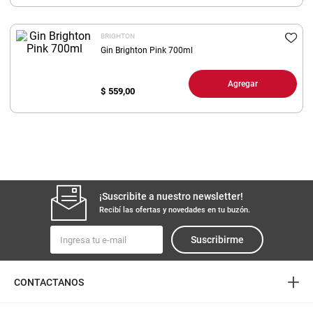
8
.
fideos
BRIGHTON
9
.
arroz
Gin Brighton Pink 700ml
10
.
harina
Agregar
$
559,00
¡Suscribite a nuestro newsletter!
Recibí las ofertas y novedades en tu buzón.
Suscribirme
+
CONTACTANOS