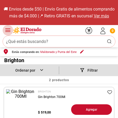
🚚 Envios desde $50 | Envío Gratis de alimentos comprando
más de $4.000 |📍 Retiro GRATIS en sucursal
Ver más
0
¿Qué estás buscando?
Estás comprando en:
Maldonado y Punta del Este
TÉRMINOS MÁS BUSCADOS
1
.
Brighton
carne carnicería
2
.
leche
Filtrar
3
.
aceite
2
productos
4
.
queso
BRIGHTON
5
.
bondiola
Gin Brighton 700Ml
6
.
pollo
Agregar
$
519,00
7
.
yerba