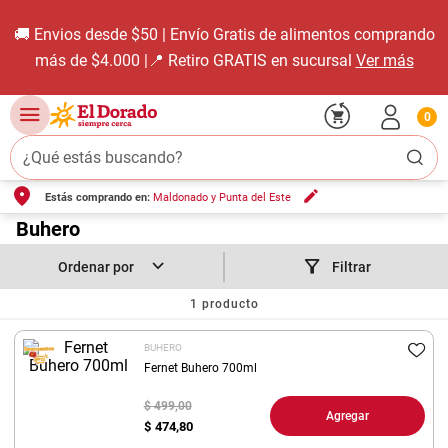
🚚 Envios desde $50 | Envío Gratis de alimentos comprando
más de $4.000 |📍 Retiro GRATIS en sucursal
Ver más
0
¿Qué estás buscando?
Estás comprando en:
Maldonado y Punta del Este
TÉRMINOS MÁS BUSCADOS
1
.
Buhero
carne carnicería
2
.
leche
Filtrar
3
.
aceite
1
producto
4
.
queso
BUHERO
5
.
pollo
Fernet Buhero 700ml
6
.
bondiola
$ 499,00
Agregar
$
474,80
7
.
fideos