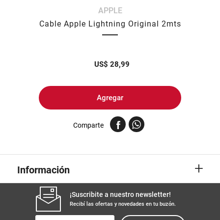
APPLE
8
.
yerba
Cable Apple Lightning Original 2mts
9
.
arroz
10
.
harina
US$
28,99
Agregar
Comparte
+
Información
¡Suscribite a nuestro newsletter!
Recibí las ofertas y novedades en tu buzón.