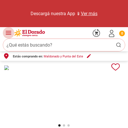
Descargá nuestra App 📱
Ver más
0
¿Qué estás buscando?
Estás comprando en:
Maldonado y Punta del Este
TÉRMINOS MÁS BUSCADOS
1
.
carne carnicería
2
.
leche
3
.
aceite
4
.
queso
5
.
pollo
6
.
bondiola
7
.
fideos