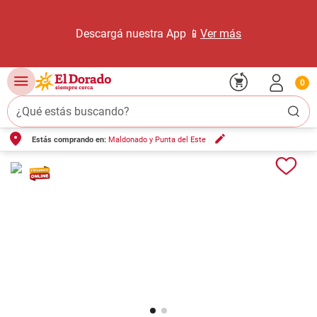
Descargá nuestra App 📱
Ver más
0
¿Qué estás buscando?
Estás comprando en:
Maldonado y Punta del Este
TÉRMINOS MÁS BUSCADOS
1
.
carne carnicería
2
.
leche
3
.
aceite
4
.
queso
5
.
pollo
6
.
bondiola
7
.
fideos