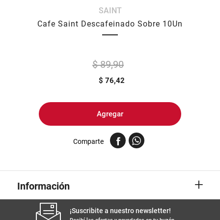
SAINT
8
.
yerba
Cafe Saint Descafeinado Sobre 10Un
9
.
arroz
10
.
harina
$ 89,90
$
76,42
Agregar
Comparte
+
Información
¡Suscribite a nuestro newsletter!