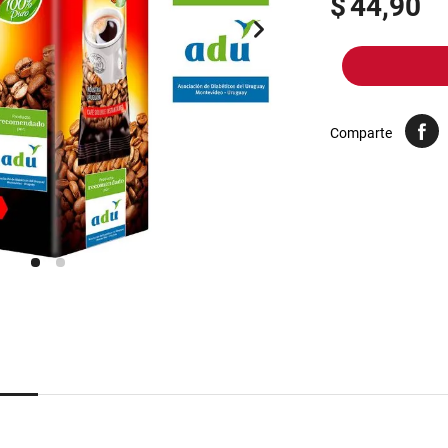
$
44,90
10
.
yerba
Comparte