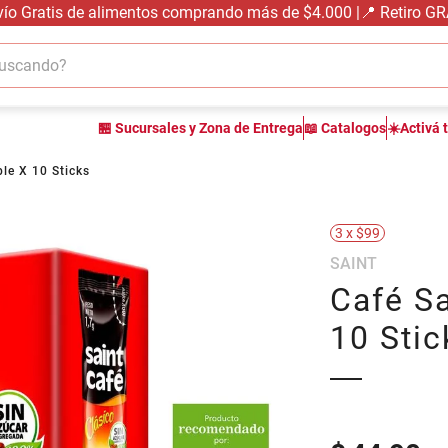
vío Gratis de alimentos comprando más de $4.000 |📍 Retiro G
cando?
TÉRMINOS MÁS BUSCADOS
🏪 Sucursales y Zona de Entrega
📖 Catalogos
☀️Activá 
1
.
carne carnicería
2
.
leche
ble X 10 Sticks
3
.
aceite
3 x $99
4
.
queso
SAINT
5
.
pollo
Café Sa
6
.
bondiola
10 Stic
7
.
fideos
8
.
arroz
9
.
harina