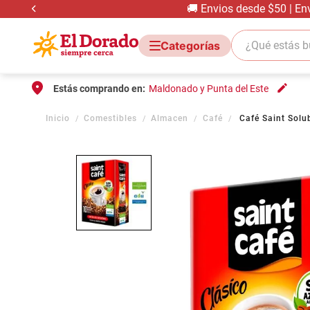
🚚 Envios desde $50 | En
¿Qué estás bus
Estás comprando en:
Maldonado y Punta del Este
Comestibles
Almacen
Café
Café Saint Solu