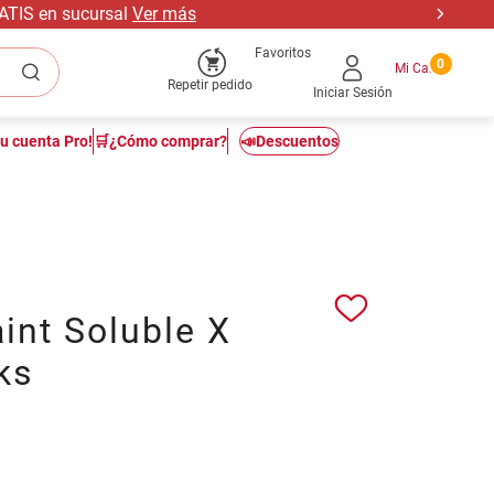
RATIS en sucursal
Ver más
Favoritos
0
Repetir pedido
Iniciar Sesión
tu cuenta Pro!
🛒¿Cómo comprar?
📣Descuentos
int Soluble X
ks