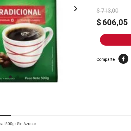
10
.
harina
$ 713,00
$
606,05
Comparte
ral 500gr Sin Azucar