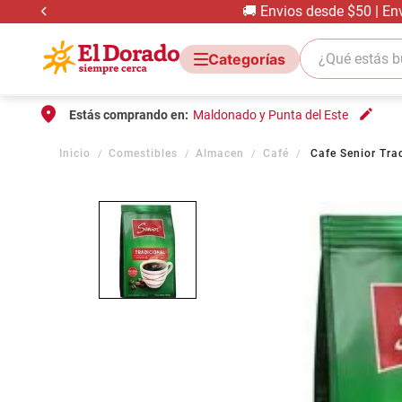
🚚 Envios desde $50 | En
¿Qué estás bus
Estás comprando en:
Maldonado y Punta del Este
Comestibles
Almacen
Café
Cafe Senior Tra