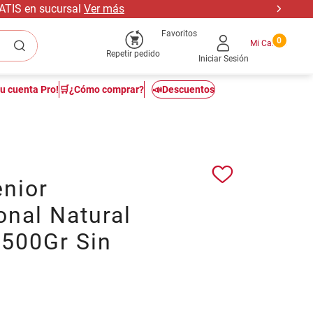
RATIS en sucursal
Ver más
Favoritos
0
Repetir pedido
Iniciar Sesión
tu cuenta Pro!
🛒¿Cómo comprar?
📣Descuentos
enior
onal Natural
 500Gr Sin