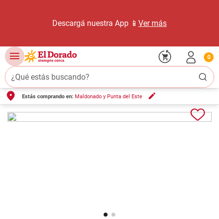
Descargá nuestra App 📱
Ver más
0
¿Qué estás buscando?
Estás comprando en:
Maldonado y Punta del Este
TÉRMINOS MÁS BUSCADOS
1
.
carne carnicería
2
.
leche
3
.
aceite
4
.
queso
5
.
pollo
6
.
bondiola
7
.
fideos