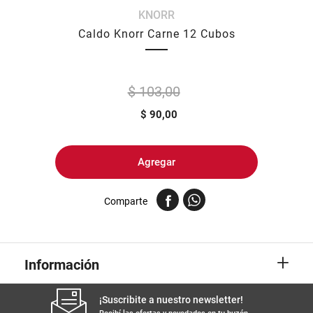
KNORR
8
.
yerba
Caldo Knorr Carne 12 Cubos
9
.
harina
10
.
arroz
$ 103,00
$
90,00
Agregar
Comparte
+
Información
¡Suscribite a nuestro newsletter!