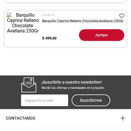
8
.
yerba
CAPRICE
9
.
harina
Barquillo Caprice Relleno Chocolate-Avellana 250Gr
10
.
arroz
Agregar
$
499,00
¡Suscribite a nuestro newsletter!
Recibí las ofertas y novedades en tu buzón.
Suscribirme
+
CONTACTANOS