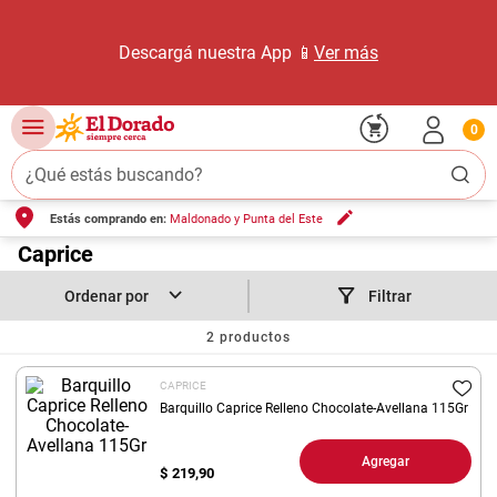
Descargá nuestra App 📱
Ver más
0
¿Qué estás buscando?
Estás comprando en:
Maldonado y Punta del Este
TÉRMINOS MÁS BUSCADOS
1
.
Caprice
carne carnicería
2
.
leche
Filtrar
3
.
aceite
2
productos
4
.
queso
CAPRICE
5
.
pollo
Barquillo Caprice Relleno Chocolate-Avellana 115Gr
6
.
bondiola
Agregar
$
219,90
7
.
fideos