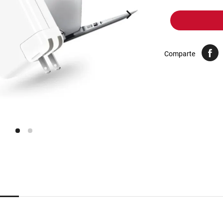
10
.
arroz
Comparte