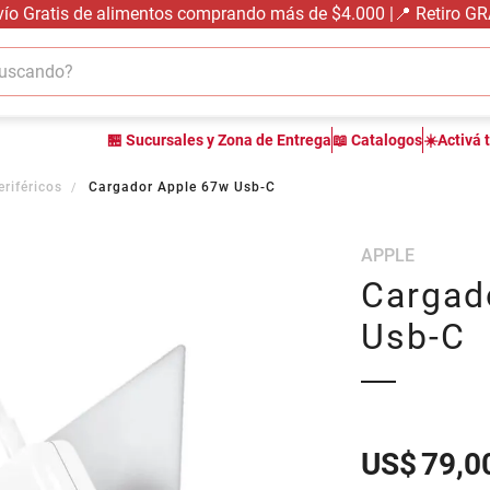
vío Gratis de alimentos comprando más de $4.000 |📍 Retiro G
cando?
TÉRMINOS MÁS BUSCADOS
🏪 Sucursales y Zona de Entrega
📖 Catalogos
☀️Activá 
1
.
carne carnicería
2
.
leche
eriféricos
Cargador Apple 67w Usb-C
3
.
aceite
APPLE
4
.
queso
Cargad
5
.
pollo
Usb-C
6
.
bondiola
7
.
fideos
8
.
yerba
9
.
harina
US$
79,0