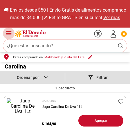
🚚 Envios desde $50 | Envío Gratis de alimentos comprando
más de $4.000 |📍 Retiro GRATIS en sucursal
Ver más
0
¿Qué estás buscando?
Estás comprando en:
Maldonado y Punta del Este
TÉRMINOS MÁS BUSCADOS
1
.
Carolina
carne carnicería
2
.
leche
Filtrar
3
.
aceite
1
producto
4
.
queso
CAROLINA
5
.
pollo
Jugo Carolina De Uva 1Lt
6
.
bondiola
Agregar
$
164,90
7
.
fideos