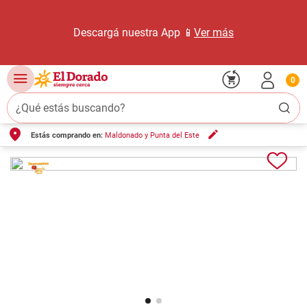
Descargá nuestra App 📱
Ver más
0
¿Qué estás buscando?
Estás comprando en:
Maldonado y Punta del Este
TÉRMINOS MÁS BUSCADOS
1
.
carne carnicería
2
.
leche
3
.
aceite
4
.
queso
5
.
pollo
6
.
bondiola
7
.
fideos