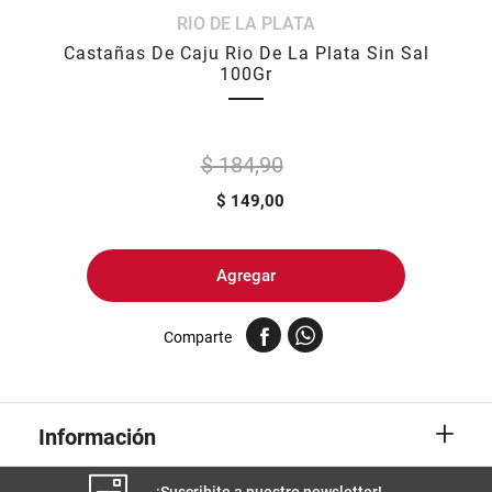
RIO DE LA PLATA
8
.
arroz
Castañas De Caju Rio De La Plata Sin Sal
9
.
harina
100Gr
10
.
yerba
$ 184,90
$
149,00
Agregar
Comparte
+
Información
¡Suscribite a nuestro newsletter!