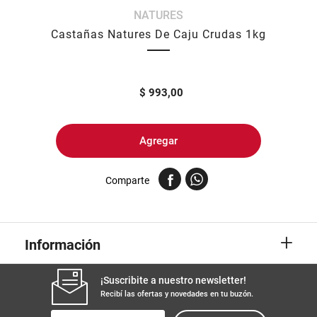
NATURES
8
.
yerba
Castañas Natures De Caju Crudas 1kg
9
.
arroz
10
.
harina
$
993,00
Agregar
Comparte
+
Información
¡Suscribite a nuestro newsletter!
Recibí las ofertas y novedades en tu buzón.