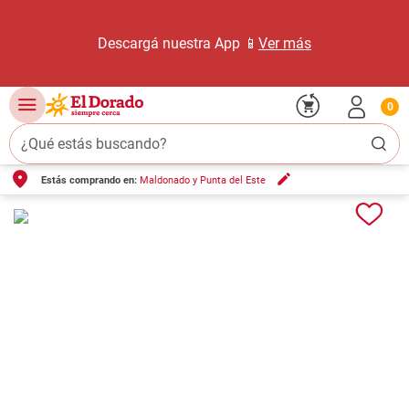
Descargá nuestra App 📱
Ver más
0
¿Qué estás buscando?
Estás comprando en:
Maldonado y Punta del Este
TÉRMINOS MÁS BUSCADOS
1
.
carne carnicería
2
.
leche
3
.
aceite
4
.
queso
5
.
pollo
6
.
bondiola
7
.
fideos