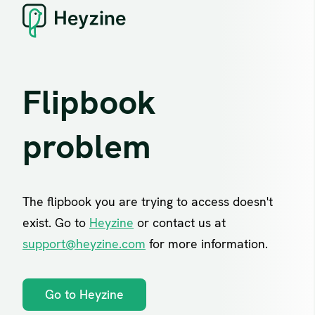
8
.
arroz
9
.
harina
10
.
yerba