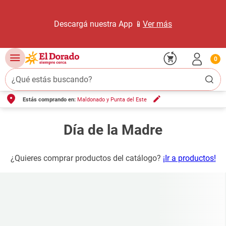
Descargá nuestra App 📱
Ver más
0
¿Qué estás buscando?
Estás comprando en:
Maldonado y Punta del Este
TÉRMINOS MÁS BUSCADOS
1
.
carne carnicería
Día de la Madre
2
.
leche
3
.
aceite
¿Quieres comprar productos del catálogo?
¡Ir a productos!
4
.
queso
5
.
pollo
6
.
bondiola
7
.
fideos