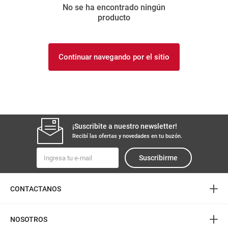
No se ha encontrado ningún
8
.
fideos
producto
9
.
arroz
10
.
harina
Continuar navegando por el sitio
¡Suscribite a nuestro newsletter!
Recibí las ofertas y novedades en tu buzón.
Suscribirme
+
CONTACTANOS
+
NOSOTROS