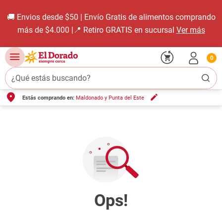
🚚 Envios desde $50 | Envío Gratis de alimentos comprando
más de $4.000 |📍 Retiro GRATIS en sucursal
Ver más
0
¿Qué estás buscando?
Estás comprando en:
Maldonado y Punta del Este
TÉRMINOS MÁS BUSCADOS
1
.
carne carnicería
2
.
leche
3
.
aceite
4
.
queso
5
.
bondiola
6
.
pollo
7
.
yerba