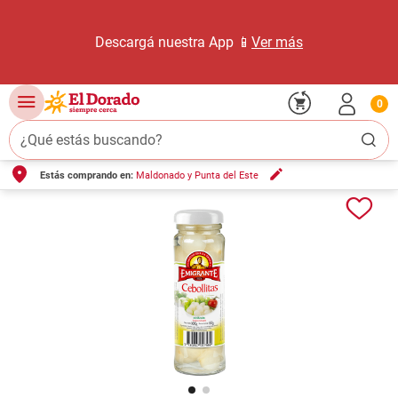
Descargá nuestra App 📱
Ver más
0
¿Qué estás buscando?
Estás comprando en:
Maldonado y Punta del Este
TÉRMINOS MÁS BUSCADOS
1
.
carne carnicería
2
.
leche
3
.
aceite
4
.
queso
5
.
pollo
6
.
bondiola
7
.
fideos