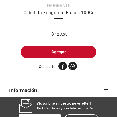
EMIGRANTE
8
.
yerba
Cebollita Emigrante Frasco 100Gr
9
.
harina
10
.
arroz
$
129,90
Agregar
Comparte
+
Información
¡Suscribite a nuestro newsletter!
Recibí las ofertas y novedades en tu buzón.