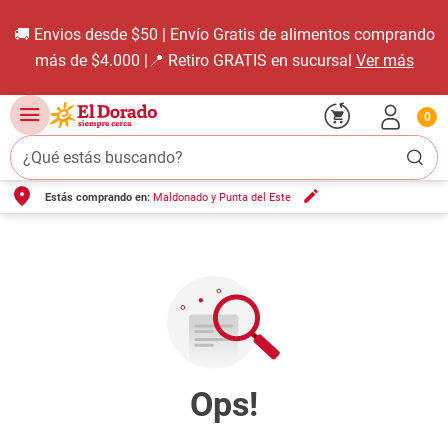
🚚 Envios desde $50 | Envío Gratis de alimentos comprando
más de $4.000 |📍 Retiro GRATIS en sucursal
Ver más
0
¿Qué estás buscando?
Estás comprando en:
Maldonado y Punta del Este
TÉRMINOS MÁS BUSCADOS
1
.
carne carnicería
2
.
leche
3
.
aceite
4
.
queso
5
.
pollo
6
.
bondiola
7
.
fideos