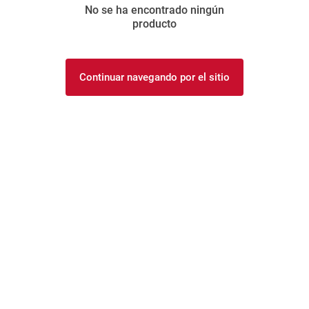
No se ha encontrado ningún
8
.
yerba
producto
9
.
arroz
10
.
harina
Continuar navegando por el sitio