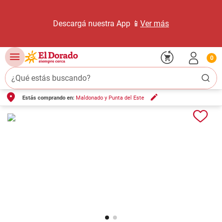
Descargá nuestra App 📱
Ver más
0
¿Qué estás buscando?
Estás comprando en:
Maldonado y Punta del Este
TÉRMINOS MÁS BUSCADOS
1
.
carne carnicería
2
.
leche
3
.
aceite
4
.
queso
5
.
pollo
6
.
bondiola
7
.
fideos