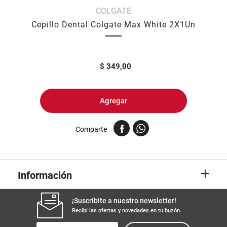
COLGATE
8
.
arroz
Cepillo Dental Colgate Max White 2X1Un
9
.
harina
10
.
yerba
$
349,00
Agregar
Comparte
+
Información
¡Suscribite a nuestro newsletter!
Recibí las ofertas y novedades en tu buzón.